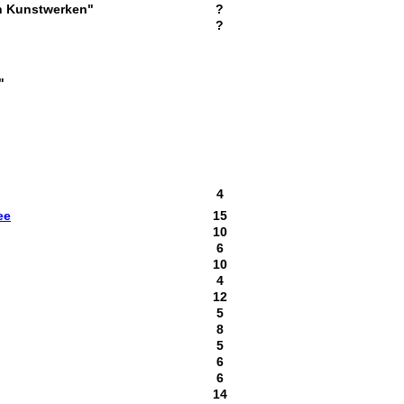
on Kunstwerken
"
?
?
"
4
ee
15
10
6
10
4
12
5
8
5
6
6
14