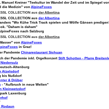
. Manuel Kreiner "
Teekultur im Wandel der Zeit und im Spiegel v
d die Medizin" von
AlpineFoxes
ESSL COLLECTION aus
der Albertina
ESSL COLLECTION aus
der Albertina
 anders
"Wo Kühe Trick Track spielen und Wölfe Gänsen predigen
ook. "Daham is daham"
AlpineFoxes nach Salzburg
ESSL COLLECTION aus
der Albertina
 Wasser" von
AlpineFoxes
lpineFoxes
in
Graz!
 der Pandemie
Chinarestaurant Sichuan
ch der Pandemie inkl. Orgelkonzert
Stift Schotten - Pfarre Breitenl
Niedersulz
Deutsch-Altenburg
n Atzelsdorf
 bis Nußdorf
nter & Drüber
g
- "Aufbruch in neue Welten"
n Kleinwetzdorf
park Laxenburg
erhof
"
e Rodaun