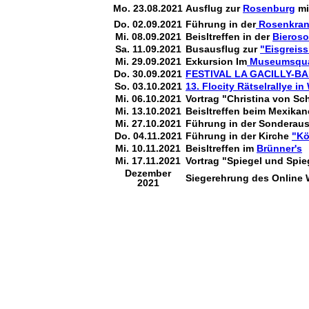
Mo. 23.08.2021
Ausflug zur
Rosenburg
mi
Do. 02.09.2021
Führung in der
Rosenkranz
Mi. 08.09.2021
Beisltreffen in der
Bieroso
Sa. 11.09.2021
Busausflug zur
"Eisgreiss
Mi. 29.09.2021
Exkursion Im
Museumsquar
Do. 30.09.2021
FESTIVAL LA GACILLY-B
So. 03.10.2021
13. Flocity Rätselrallye in
Mi. 06.10.2021
Vortrag
"Christina von Sc
Mi. 13.10.2021
Beisltreffen beim Mexika
Mi. 27.10.2021
Führung in der Sonderau
Do. 04.11.2021
Führung in der Kirche
"Kö
Mi. 10.11.2021
Beisltreffen im
Brünner's
Mi. 17.11.2021
Vortrag
"Spiegel und Spie
Dezember
Siegerehrung des Online 
2021