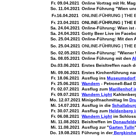
Fr. 09.04.2021
Online Vortrag mit Hr. Mag
So. 11.04.2021
Online Führung
"Wien un
Fr.16.04.2021
ONLINE-FÜHRUNG | THE 
Fr. 23.04.2021
ONLINE-FÜHRUNG | THE 
Sa. 24.04.2021
Online-Führung: Wien ist
Sa. 24.04.2021
Gotty Beer Live im Faceb
So. 25.04.2021
Online-Führung: Mit den 
So. 25.04.2021
ONLINE-FÜHRUNG | THE 
So. 02.05.2021
Online-Führung: "Wiener
Sa. 08.05.2021
Online Führung mit den
A
Do.03.06.2021
Erstes Beisltreffen nach
Mi. 09.06.2021
Erstes Kirchenführung na
Fr. 18.06.2021
Ausflug
ins
Museumsdorf 
Fr. 25.06.2021
Wandern
- Petronell-Bad 
Fr. 02.07.2021
Ausflug zum
Marillenhof i
Fr. 09.07.2021
Wandern Light
Kahlenberg
Mo. 12.07.2021
Minigolfnachmittag Im
Dru
Mi. 14.07.2021
Ausflug in die
Schallabur
Fr. 30.07.2021
Ausflug zum
Heldenberg i
Fr. 06.08.2021
Wandern Light
im Schloss
Mi. 11.08.2021
Beisltreffen im
Donaufeld
Mi. 11.08.2021
Ausflug zur "
Garten Tulln
Do. 19.08.2021
Führung in der
Bergkirch