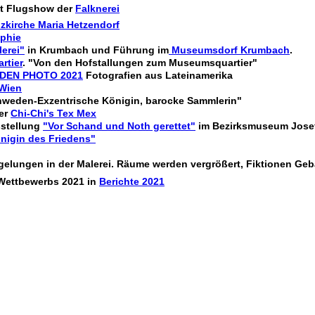
t Flugshow der
Falknerei
kirche Maria Hetzendorf
phie
lerei"
in Krumbach und Führung im
Museumsdorf Krumbach
.
tier
. "Von den Hofstallungen zum Museumsquartier"
ADEN PHOTO 2021
Fotografien aus Lateinamerika
 Wien
hweden-Exzentrische Königin, barocke Sammlerin"
ner
Chi-Chi's Tex Mex
sstellung
"Vor Schand und Noth gerettet"
im Bezirksmuseum Jose
nigin des Friedens"
gelungen in der Malerei. Räume werden vergrößert, Fiktionen Geb
Wettbewerbs 2021 in
Berichte 2021