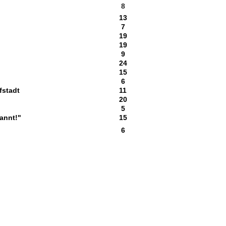
8
13
7
19
19
9
24
15
6
fstadt
11
20
5
annt!"
15
6