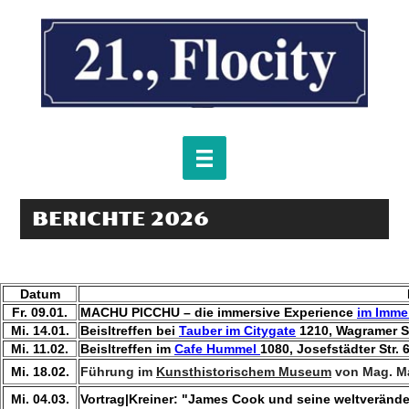
BERICHTE 2026
Datum
Fr. 09.01.
MACHU PICCHU – die immersive Experience
im Imme
Mi. 14.01.
Beisltreffen bei
Tauber im Citygate
1210, Wagramer S
Mi. 11.02.
Beisltreffen im
Cafe Hummel
1080, Josefstädter Str. 
Mi. 18.02.
Führung im
Kunsthistorischem Museum
von Mag. Ma
Mi. 04.03.
Vortrag|Kreiner: "James Cook und seine weltverände