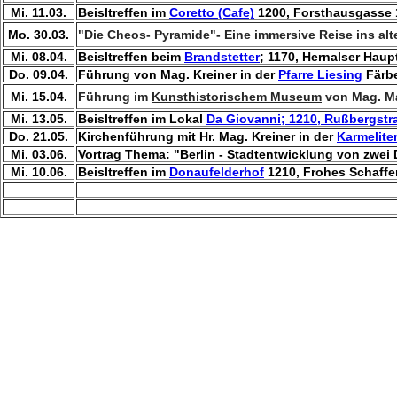
Mi. 11.03.
Beisltreffen im
Coretto (Cafe)
1200, Forsthausgasse 
Mo. 30.03.
"Die Cheos- Pyramide"- Eine immersive Reise ins al
Mi. 08.04.
Beisltreffen beim
Brandstetter
; 1170, Hernalser Haup
Do. 09.04.
Führung von Mag. Kreiner in der
Pfarre Liesing
Färbe
Mi. 15.04.
Führung im
Kunsthistorischem Museum
von Mag. M
Mi. 13.05.
Beisltreffen im Lokal
Da Giovanni; 1210, Rußbergstr
Do. 21.05.
Kirchenführung mit Hr. Mag. Kreiner in der
Karmelite
Mi. 03.06.
Vortrag Thema: "Berlin - Stadtentwicklung von zwei 
Mi. 10.06.
Beisltreffen im
Donaufelderhof
1210, Frohes Schaff