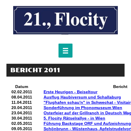
BERICHT 2011
Datum
Bericht
02.02.2011
Erste Heurigen - Beiseltour
08.04.2011
Ausflug Haubiversum und Schallaburg
11.04.2011
"Flughafen schau'n" in Schwechat - Visitair
20.04.2011
Sonderführung im Phonomuseum Wien
23.04.2011
Osterfeier auf der Grillranch in Deutsch Wa
30.04.2011
5. Flocity Rätselrallye - in Wien
02.05.2011
Führung Backstage ORF und Aufzeichnung 
09.05.2011
Schönbrunn - Wüstenhaus, Apfelstrudelvo