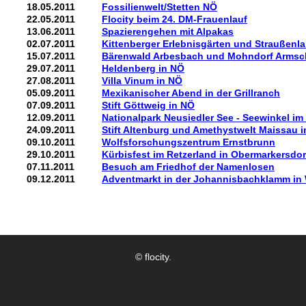
18.05.2011
Fossilienwelt/Stetten NÖ
22.05.2011
Flocity beim 24. DM-Frauenlauf
13.06.2011
Spazierengehen mit Alpakas
02.07.2011
Kittenberger Erlebnisgärten und Straußenl
15.07.2011
Bärenwald Arbesbach und Mohndorf Armsc
29.07.2011
Heldenberg in NÖ
27.08.2011
Villa Vinum in NÖ
05.09.2011
Mexikanischer Abend in der Grillranch
07.09.2011
Stift Göttweig in NÖ
12.09.2011
Nationalpark Neusiedler See - Seewinkel im
24.09.2011
Stift Altenburg und Amethystwelt Maissau 
09.10.2011
Wolfsforschungszentrum Ernstbrunn
29.10.2011
K
ürbisfest im Retzerland in Obermarkersdor
07.11.2011
Besuch am Friedhof der Namenlosen
09.12.2011
Adventmarkt in der Johannisbachklamm in 
© flocity.