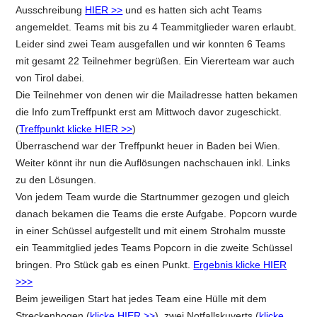
Ausschreibung
HIER >>
und es hatten sich acht Teams
angemeldet. Teams mit bis zu 4 Teammitglieder waren erlaubt.
Leider sind zwei Team ausgefallen und wir konnten 6 Teams
mit gesamt 22 Teilnehmer begrüßen. Ein Viererteam war auch
von Tirol dabei.
Die Teilnehmer von denen wir die Mailadresse hatten bekamen
die Info zumTreffpunkt erst am Mittwoch davor zugeschickt.
(
Treffpunkt klicke HIER >>
)
Überraschend war der Treffpunkt heuer in Baden bei Wien.
Weiter könnt ihr nun die Auflösungen nachschauen inkl. Links
zu den Lösungen.
Von jedem Team wurde die Startnummer gezogen und gleich
danach bekamen die Teams die erste Aufgabe. Popcorn wurde
in einer Schüssel aufgestellt und mit einem Strohalm musste
ein Teammitglied jedes Teams Popcorn in die zweite Schüssel
bringen. Pro Stück gab es einen Punkt.
Ergebnis klicke HIER
>>>
Beim jeweiligen Start hat jedes Team eine Hülle mit dem
Streckenbogen (
klicke HIER >>
), zwei Notfallskuverts (
klicke