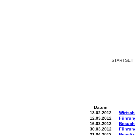
STARTSEIT
Datum
13.02.2012
Wirtsc
12.03.2012
Führun
16.03.2012
Besuch 
30.03.2012
Führun
21.04.2012
Benefiz