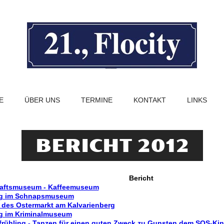
E
ÜBER UNS
TERMINE
KONTAKT
LINKS
BERICHT 2012
Bericht
haftsmuseum - Kaffeemuseum
g im Schnapsmuseum
des Ostermarkt am Kalvarienberg
g im Kriminalmuseum
frühling - Tanzen für einen guten Zweck zu Gunsten dem SOS-Ki