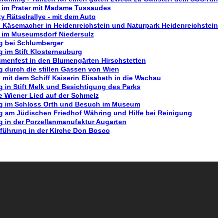
im Prater mit Madame Tussaudes
ty Rätselrallye - mit dem Auto
 Käsemacher in Heidenreichstein und Naturpark Heidenreichstei
 im Museumsdorf Niedersulz
 bei Schlumberger
 im Stift Klosterneuburg
menfest in den Blumengärten Hirschstetten
 durch die stillen Gassen von Wien
 mit dem Schiff Kaiserin Elisabeth in die Wachau
 in Stift Melk und Besichtigung des Parks
e Wiener Lied auf der Schmelz
g im Schloss Orth und Besuch im Museum
 am Jüdischen Friedhof Währing und Hilfe bei Reinigung
 in der Porzellanmanufaktur Augarten
führung in der Kirche Don Bosco